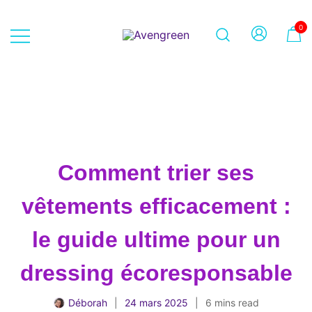
Skip
to
0
content
Dépôt-vente en ligne 100% féminin
Avengreen
– Mode seconde main et beauté
éthique
Comment trier ses
vêtements efficacement :
le guide ultime pour un
dressing écoresponsable
Déborah
24 mars 2025
6 mins read