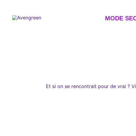
Skip
to
content
MODE SE
Dépôt-vente en ligne 100% féminin – Mode seconde m
Avengreen
Et si on se rencontrait pour de vrai ?