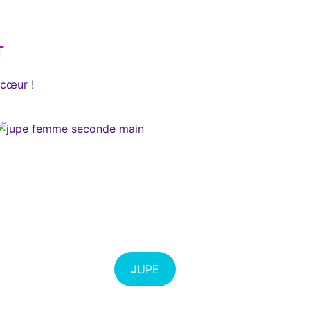
T
 cœur !
J
UPE