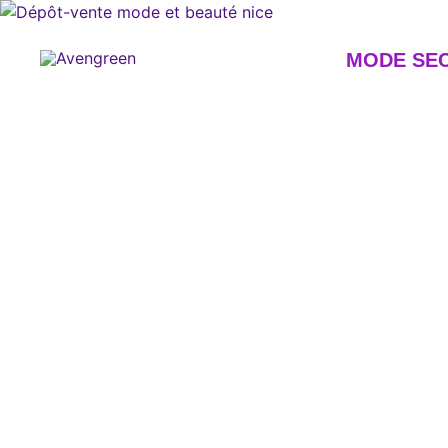
Skip
to
content
MODE SE
Dépôt-vente en ligne 100% féminin – Mode seconde m
Avengreen