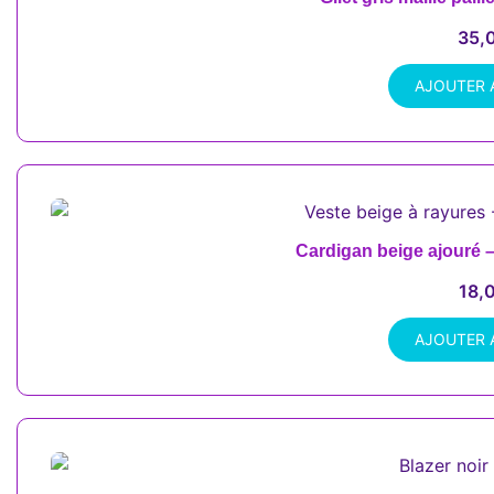
35,
AJOUTER 
Cardigan beige ajouré 
18,
AJOUTER 