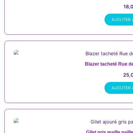
18,
AJOUTER 
Blazer tacheté Rue d
25,
AJOUTER 
Gilet gris maille paill