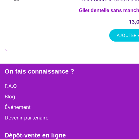
Gilet dentelle sans manc
13,
AJOUTER 
On fais connaissance ?
F.A.Q
Blog
Événement
Devenir partenaire
Dépôt-vente en ligne