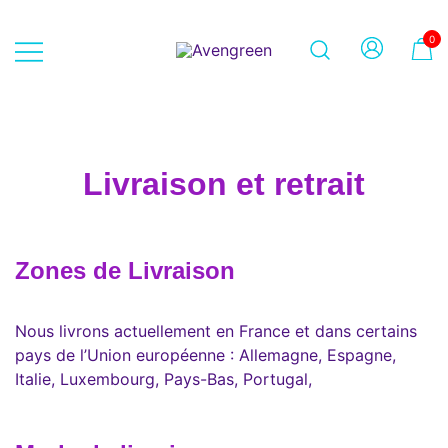
Skip
to
0
content
Dépôt-vente en ligne 100% féminin
Avengreen
– Mode seconde main et beauté
éthique
Livraison et retrait
Zones de Livraison
Nous livrons actuellement en France et dans certains
pays de l’Union européenne : Allemagne, Espagne,
Italie, Luxembourg, Pays-Bas, Portugal,