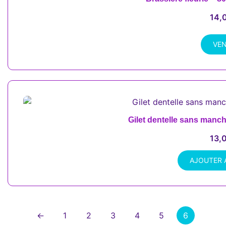
14,
VE
Gilet dentelle sans manc
13,
AJOUTER 
←
1
2
3
4
5
6