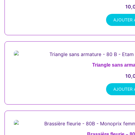
10,
AJOUTER 
Triangle sans arma
10,
AJOUTER 
Brassière fleurie – 