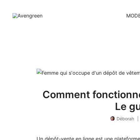
Skip
to
MODE
content
Dépôt-vente en ligne 100% féminin – Mode seconde m
Avengreen
Comment fonctionne
Le g
Déborah
Un dépôt-vente en ligne est une plateforme