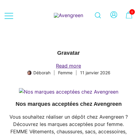
Skip
to
0
content
Dépôt-vente en ligne 100% féminin
Avengreen
– Mode seconde main et beauté
éthique
Gravatar
Read more
Déborah
Femme
11 janvier 2026
Nos marques acceptées chez Avengreen
Vous souhaitez réaliser un dépôt chez Avengreen ?
Découvrez les marques acceptées pour femme.
FEMME Vêtements, chaussures, sacs, accessoires,