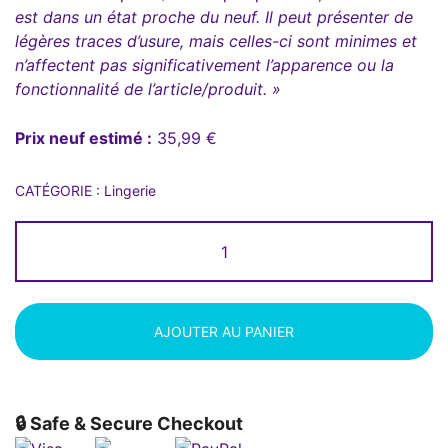
est dans un état proche du neuf. Il peut présenter de
légères traces d’usure, mais celles-ci sont minimes et
n’affectent pas significativement l’apparence ou la
fonctionnalité de l’article/produit. »
Prix neuf estimé :
35,99 €
CATÉGORIE :
Lingerie
quantité
de
Triangles
sans
armatures
AJOUTER AU PANIER
-
80B
-
🔒 Safe & Secure Checkout
Etam