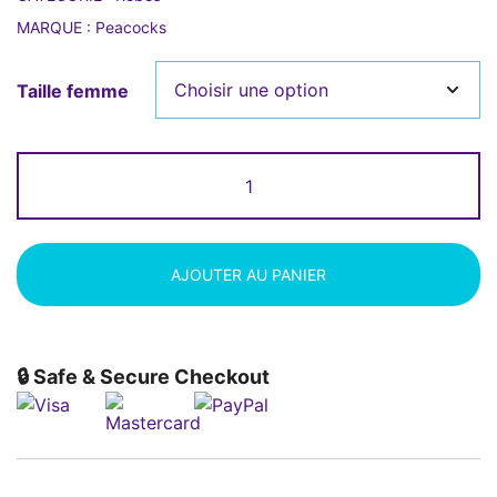
MARQUE :
Peacocks
Taille femme
quantité
de
Robe
panthère
Peacocks
AJOUTER AU PANIER
🔒 Safe & Secure Checkout