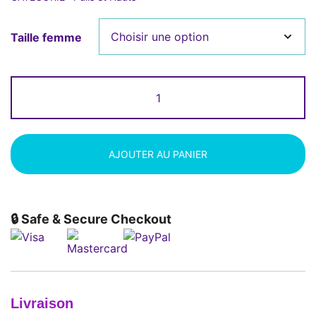
Taille femme
quantité
de
Pull
tricolore
Peacocks
AJOUTER AU PANIER
🔒 Safe & Secure Checkout
Livraison