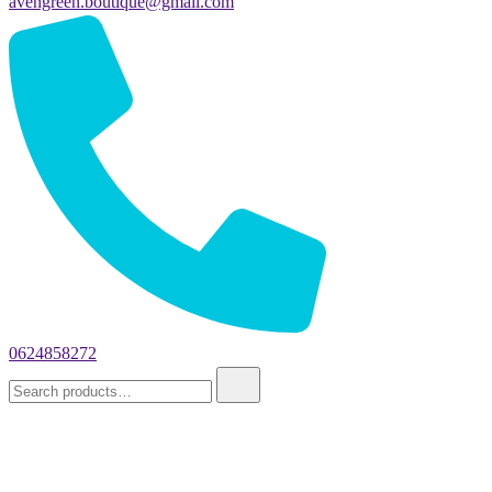
avengreen.boutique@gmail.com
0624858272
Search
for: