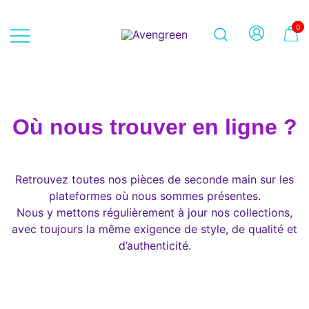
Skip
to
0
content
Dépôt-vente en ligne 100% féminin
Avengreen
– Mode seconde main et beauté
éthique
Où nous trouver en ligne ?
Retrouvez toutes nos pièces de seconde main sur les
plateformes où nous sommes présentes.
Nous y mettons régulièrement à jour nos collections,
avec toujours la même exigence de style, de qualité et
d’authenticité.