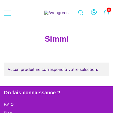
Skip
to
0
content
Dépôt-vente en ligne 100% féminin
Avengreen
– Mode seconde main et beauté
éthique
Simmi
Aucun produit ne correspond à votre sélection.
On fais connaissance ?
F.A.Q