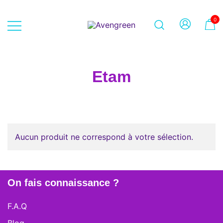
Skip
to
0
content
Dépôt-vente en ligne 100% féminin
Avengreen
– Mode seconde main et beauté
éthique
Etam
Aucun produit ne correspond à votre sélection.
On fais connaissance ?
F.A.Q