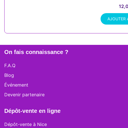
12,
AJOUTER 
On fais connaissance ?
F.A.Q
Blog
Événement
Devenir partenaire
Dépôt-vente en ligne
Dépôt-vente à Nice