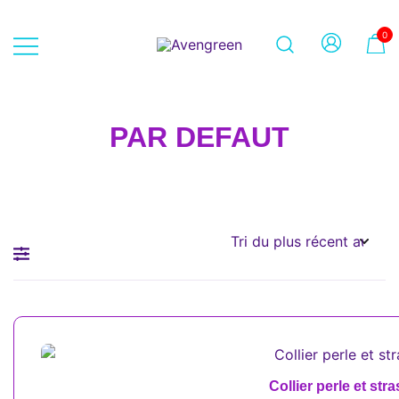
Skip
to
0
content
Dépôt-vente en ligne 100% féminin
Avengreen
– Mode seconde main et beauté
éthique
PAR DEFAUT
Collier perle et str