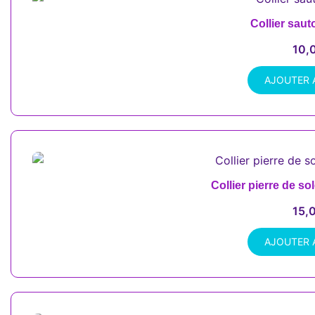
Collier saut
10,
AJOUTER 
Collier pierre de so
15,
AJOUTER 