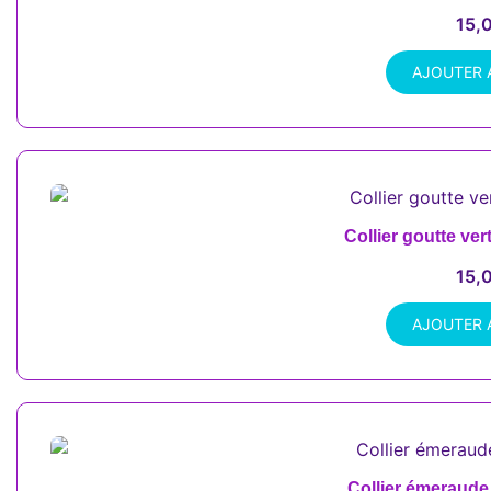
15,
AJOUTER 
Collier goutte ver
15,
AJOUTER 
Collier émeraude