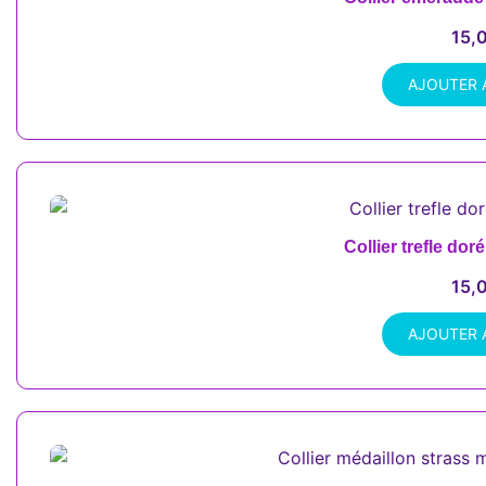
15,
AJOUTER 
Collier trefle dor
15,
AJOUTER 