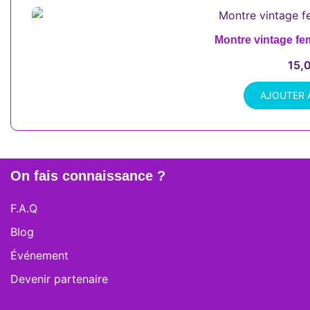
Montre vintage fe
15,
AJOUTER 
On fais connaissance ?
F.A.Q
Blog
Événement
Devenir partenaire