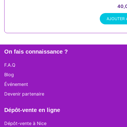
40,
AJOUTER 
On fais connaissance ?
F.A.Q
Blog
Événement
Devenir partenaire
Dépôt-vente en ligne
Dépôt-vente à Nice