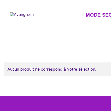
Skip
to
content
MODE SE
Dépôt-vente en ligne 100% féminin – Mode seconde m
Avengreen
Aucun produit ne correspond à votre sélection.