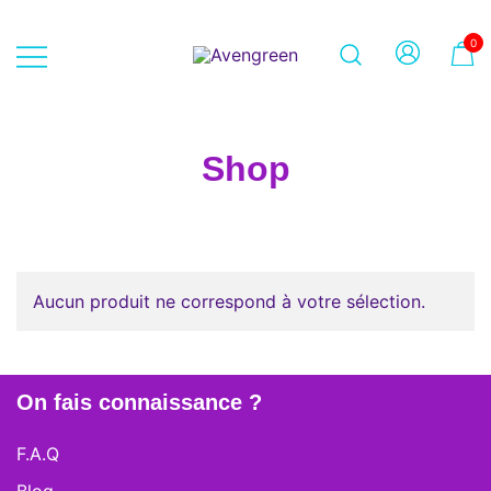
Skip
to
0
content
Dépôt-vente en ligne 100% féminin
Avengreen
– Mode seconde main et beauté
éthique
Shop
Aucun produit ne correspond à votre sélection.
On fais connaissance ?
F.A.Q