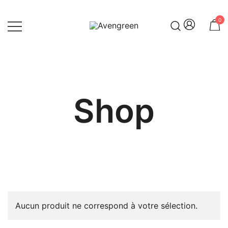
Skip
to
0
content
Dépôt-vente en ligne 100% féminin
Avengreen
– Mode seconde main et beauté
éthique
Shop
Aucun produit ne correspond à votre sélection.