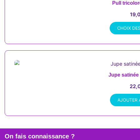
Pull tricol
19,
CHOIX DE
Ce
produit
a
plusieurs
variations.
Les
Jupe satinée 
options
22,
peuvent
être
AJOUTER 
choisies
sur
la
page
du
On fais connaissance ?