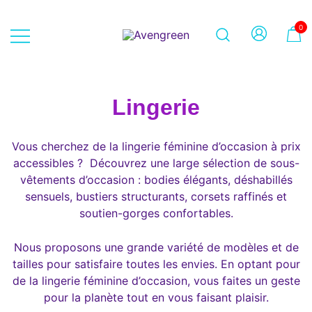
Skip
to
0
content
Dépôt-vente en ligne 100% féminin
Avengreen
– Mode seconde main et beauté
éthique
Lingerie
Vous cherchez de la lingerie féminine d’occasion à prix
accessibles ? Découvrez une large sélection de sous-
vêtements d’occasion : bodies élégants, déshabillés
sensuels, bustiers structurants, corsets raffinés et
soutien-gorges confortables.
Nous proposons une grande variété de modèles et de
tailles pour satisfaire toutes les envies. En optant pour
de la lingerie féminine d’occasion, vous faites un geste
pour la planète tout en vous faisant plaisir.