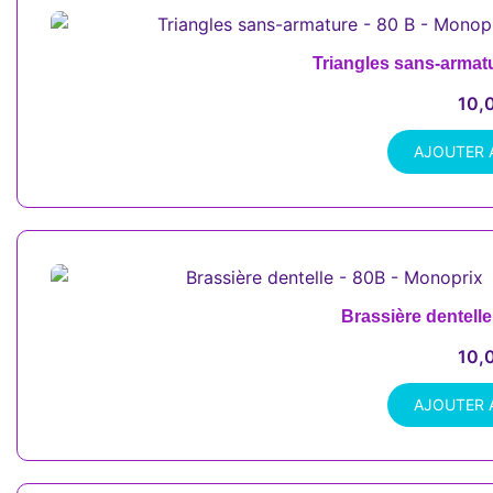
Triangles sans-armat
10,
AJOUTER 
Brassière dentell
10,
AJOUTER 