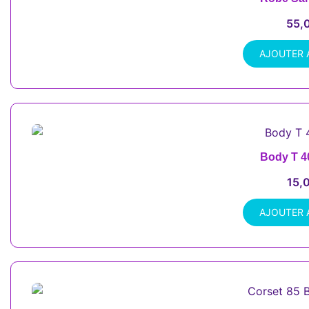
55,
AJOUTER 
Body T 4
15,
AJOUTER 