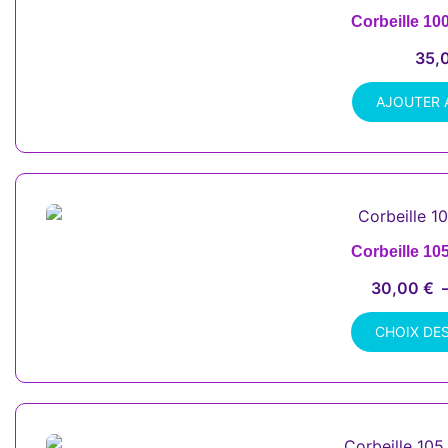
Corbeille 10
35,
AJOUTER 
Corbeille 10
30,00
€
CHOIX DE
Ce
produit
a
plusieurs