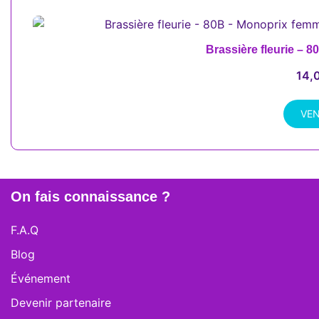
Brassière fleurie – 
14,
VE
On fais connaissance ?
F.A.Q
Blog
Événement
Devenir partenaire