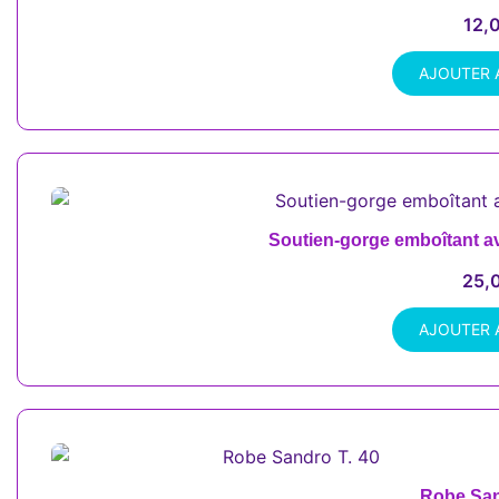
12,
AJOUTER 
Soutien-gorge emboîtant a
25,
AJOUTER 
Robe San