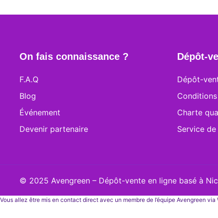
peuvent
être
choisies
sur
la
On fais connaissance ?
Dépôt-ve
page
du
F.A.Q
Dépôt-vent
produit
Blog
Conditions
Événement
Charte qua
Devenir partenaire
Service de
© 2025 Avengreen – Dépôt-vente en ligne basé à Nice
Vous allez être mis en contact direct avec un membre de l’équipe Avengreen vi