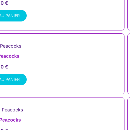
00
€
AU PANIER
ePeacocks
00
€
AU PANIER
 Peacocks