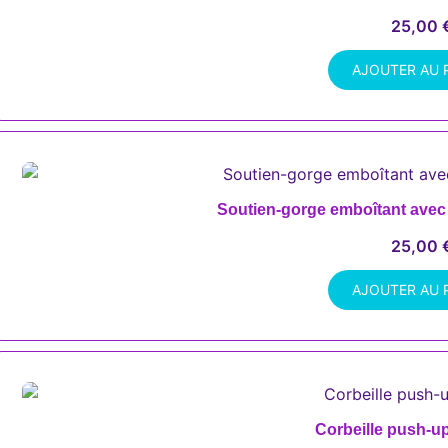
25,00
AJOUTER AU 
Soutien-gorge emboîtant avec
25,00
AJOUTER AU 
Corbeille push-u