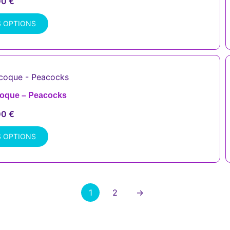
00
€
S OPTIONS
coque – Peacocks
00
€
S OPTIONS
1
2
→