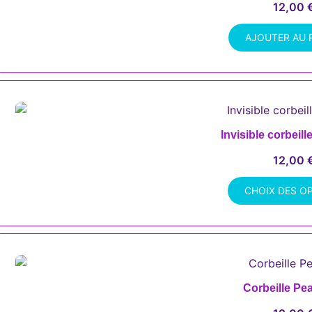
12,00
AJOUTER AU 
Invisible corbeil
12,00
CHOIX DES O
Ce
produit
a
plusieurs
variations.
Corbeille Pe
Les