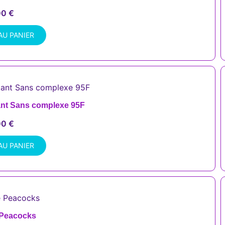
00
€
AU PANIER
ant Sans complexe 95F
00
€
AU PANIER
 Peacocks