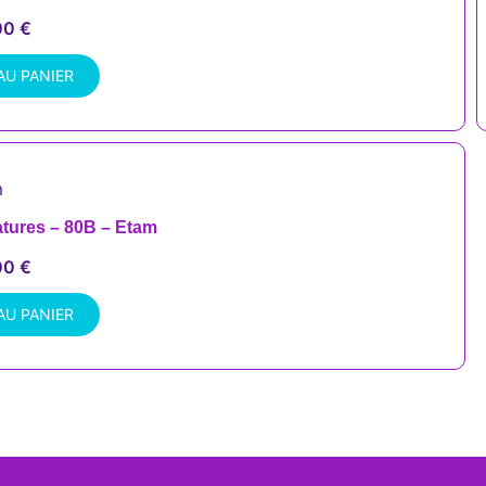
00
€
AU PANIER
atures – 80B – Etam
00
€
AU PANIER