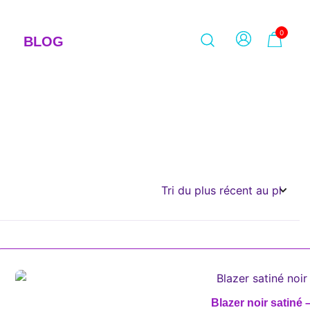
0
BLOG
Blazer noir satiné –