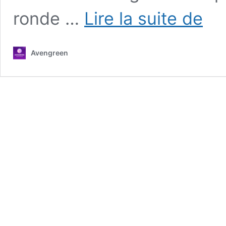
Mode
ronde …
Lire la suite de
femme
ronde
:
Avengreen
Comme
sublim
vos
courbe
avec
style
?