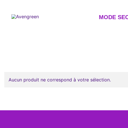
Skip
to
content
MODE SE
Dépôt-vente en ligne 100% féminin – Mode seconde m
Avengreen
Aucun produit ne correspond à votre sélection.