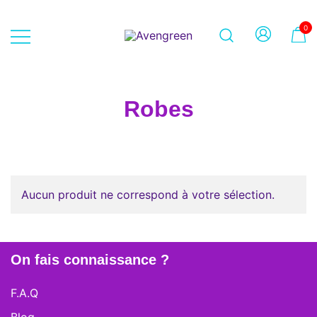
Skip
to
0
content
Dépôt-vente en ligne 100% féminin
Avengreen
– Mode seconde main et beauté
éthique
Robes
Aucun produit ne correspond à votre sélection.
On fais connaissance ?
F.A.Q