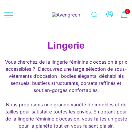
Skip
to
0
content
Dépôt-vente en ligne 100% féminin
Avengreen
– Mode seconde main et beauté
éthique
Lingerie
Vous cherchez de la lingerie féminine d’occasion à prix
accessibles ? Découvrez une large sélection de sous-
vêtements d’occasion : bodies élégants, déshabillés
sensuels, bustiers structurants, corsets raffinés et
soutien-gorges confortables.
Nous proposons une grande variété de modèles et de
tailles pour satisfaire toutes les envies. En optant pour
de la lingerie féminine d’occasion, vous faites un geste
pour la planète tout en vous faisant plaisir.