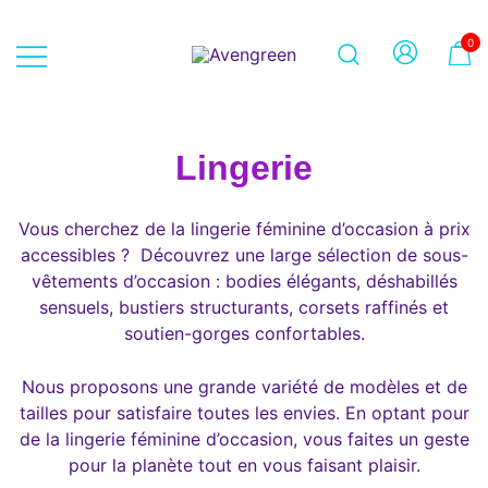
Skip
to
0
content
Dépôt-vente en ligne 100% féminin
Avengreen
– Mode seconde main et beauté
éthique
Lingerie
Vous cherchez de la lingerie féminine d’occasion à prix
accessibles ? Découvrez une large sélection de sous-
vêtements d’occasion : bodies élégants, déshabillés
sensuels, bustiers structurants, corsets raffinés et
soutien-gorges confortables.
Nous proposons une grande variété de modèles et de
tailles pour satisfaire toutes les envies. En optant pour
de la lingerie féminine d’occasion, vous faites un geste
pour la planète tout en vous faisant plaisir.