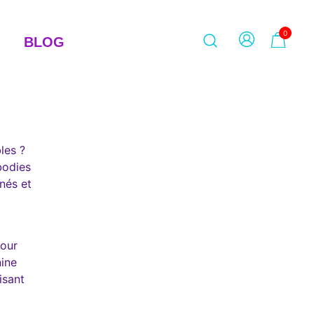
0
BLOG
les ?
bodies
inés et
pour
nine
isant