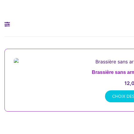
Brassière sans ar
12,
CHOIX DE
Ce
produit
a
plusieurs