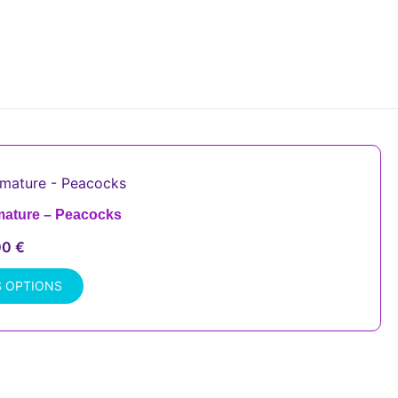
mature – Peacocks
00
€
S OPTIONS