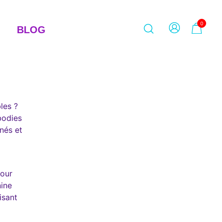
0
BLOG
les ?
bodies
inés et
pour
nine
isant