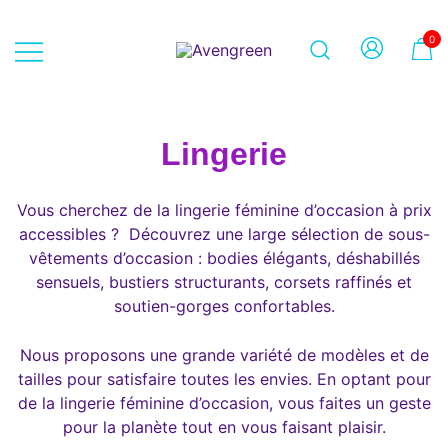
Skip
to
0
content
Dépôt-vente en ligne 100% féminin
Avengreen
– Mode seconde main et beauté
éthique
Lingerie
Vous cherchez de la lingerie féminine d’occasion à prix
accessibles ? Découvrez une large sélection de sous-
vêtements d’occasion : bodies élégants, déshabillés
sensuels, bustiers structurants, corsets raffinés et
soutien-gorges confortables.
Nous proposons une grande variété de modèles et de
tailles pour satisfaire toutes les envies. En optant pour
de la lingerie féminine d’occasion, vous faites un geste
pour la planète tout en vous faisant plaisir.