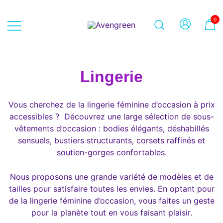
Skip
to
0
content
Dépôt-vente en ligne 100% féminin
Avengreen
– Mode seconde main et beauté
éthique
Lingerie
Vous cherchez de la lingerie féminine d’occasion à prix
accessibles ? Découvrez une large sélection de sous-
vêtements d’occasion : bodies élégants, déshabillés
sensuels, bustiers structurants, corsets raffinés et
soutien-gorges confortables.
Nous proposons une grande variété de modèles et de
tailles pour satisfaire toutes les envies. En optant pour
de la lingerie féminine d’occasion, vous faites un geste
pour la planète tout en vous faisant plaisir.