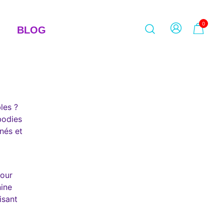
0
BLOG
les ?
bodies
inés et
pour
nine
isant