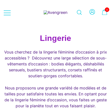
Skip
to
0
content
Dépôt-vente en ligne 100% féminin
Avengreen
– Mode seconde main et beauté
éthique
Lingerie
Vous cherchez de la lingerie féminine d’occasion à prix
accessibles ? Découvrez une large sélection de sous-
vêtements d’occasion : bodies élégants, déshabillés
sensuels, bustiers structurants, corsets raffinés et
soutien-gorges confortables.
Nous proposons une grande variété de modèles et de
tailles pour satisfaire toutes les envies. En optant pour
de la lingerie féminine d’occasion, vous faites un geste
pour la planète tout en vous faisant plaisir.