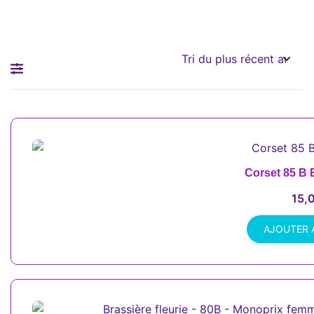
Corset 85 B 
15,
AJOUTER 