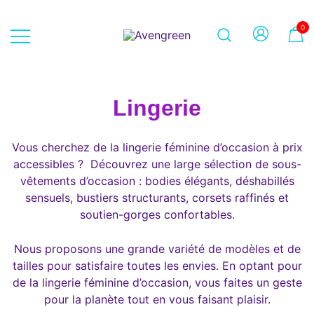
Skip
to
0
content
Dépôt-vente en ligne 100% féminin
Avengreen
– Mode seconde main et beauté
éthique
Lingerie
Vous cherchez de la lingerie féminine d’occasion à prix
accessibles ? Découvrez une large sélection de sous-
vêtements d’occasion : bodies élégants, déshabillés
sensuels, bustiers structurants, corsets raffinés et
soutien-gorges confortables.
Nous proposons une grande variété de modèles et de
tailles pour satisfaire toutes les envies. En optant pour
de la lingerie féminine d’occasion, vous faites un geste
pour la planète tout en vous faisant plaisir.