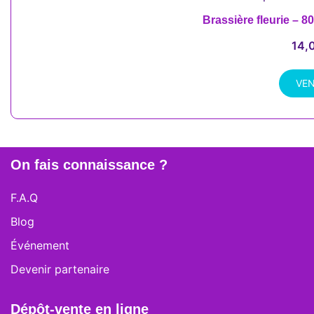
Brassière fleurie – 
14,
VE
On fais connaissance ?
F.A.Q
Blog
Événement
Devenir partenaire
Dépôt-vente en ligne