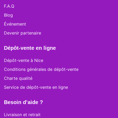
Les
F.A.Q
options
Blog
peuvent
être
Événement
choisies
Devenir partenaire
sur
la
page
Dépôt-vente en ligne
du
produit
Dépôt-vente à Nice
Conditions générales de dépôt-vente
Charte qualité
Service de dépôt-vente en ligne
Besoin d’aide ?
Livraison et retrait