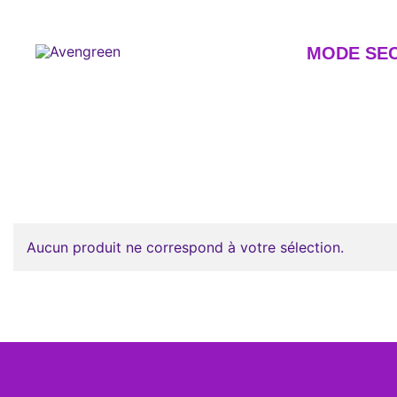
Skip
to
content
MODE SE
Dépôt-vente en ligne 100% féminin – Mode seconde m
Avengreen
Aucun produit ne correspond à votre sélection.