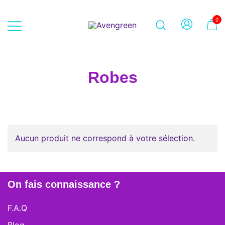
Skip
to
0
content
Dépôt-vente en ligne 100% féminin
Avengreen
– Mode seconde main et beauté
éthique
Robes
Aucun produit ne correspond à votre sélection.
On fais connaissance ?
F.A.Q