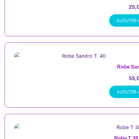
25,
AJOUTER 
Robe San
55,
AJOUTER 
Robe T 38