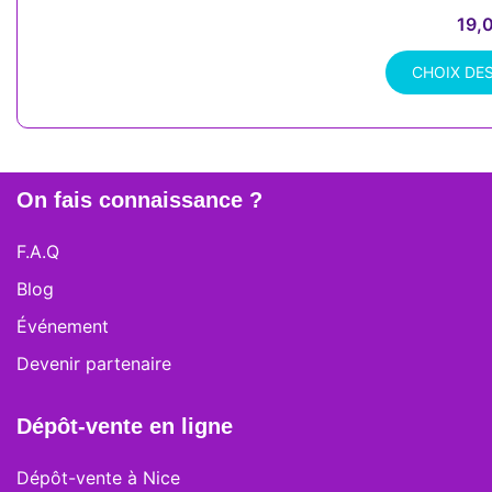
19,
CHOIX DE
Ce
produit
a
plusieurs
On fais connaissance ?
variations.
Les
F.A.Q
options
Blog
peuvent
être
Événement
choisies
Devenir partenaire
sur
la
page
Dépôt-vente en ligne
du
produit
Dépôt-vente à Nice