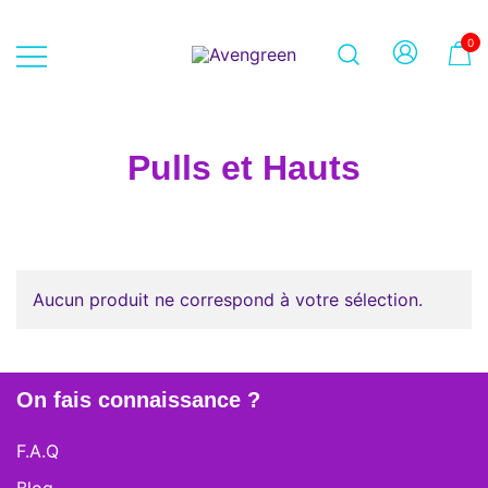
Skip
to
0
content
Dépôt-vente en ligne 100% féminin
Avengreen
– Mode seconde main et beauté
éthique
Pulls et Hauts
Aucun produit ne correspond à votre sélection.
On fais connaissance ?
F.A.Q