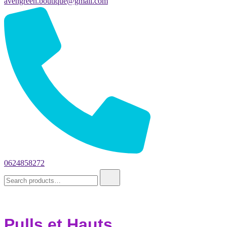
avengreen.boutique@gmail.com
0624858272
Search
for:
Pulls et Hauts