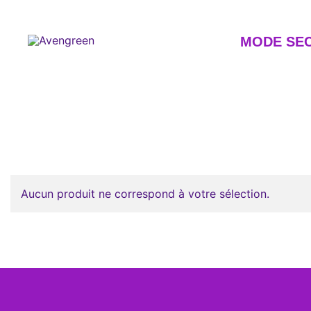
Skip
to
content
MODE SE
Dépôt-vente en ligne 100% féminin – Mode seconde m
Avengreen
Aucun produit ne correspond à votre sélection.