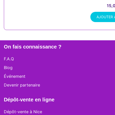
15,
AJOUTER 
On fais connaissance ?
F.A.Q
Blog
Événement
Devenir partenaire
Dépôt-vente en ligne
Dépôt-vente à Nice