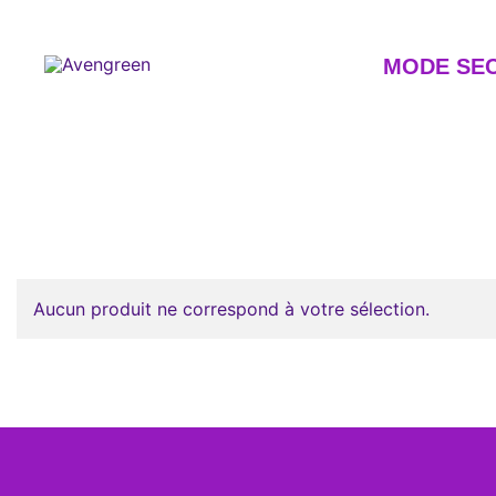
Skip
to
content
MODE SE
Dépôt-vente en ligne 100% féminin – Mode seconde m
Avengreen
Aucun produit ne correspond à votre sélection.