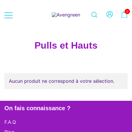
Skip
to
0
content
Dépôt-vente en ligne 100% féminin
Avengreen
– Mode seconde main et beauté
éthique
Pulls et Hauts
Aucun produit ne correspond à votre sélection.
On fais connaissance ?
F.A.Q