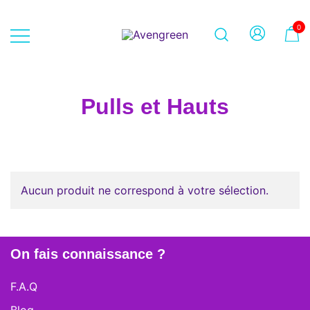
Skip
to
0
content
Dépôt-vente en ligne 100% féminin
Avengreen
– Mode seconde main et beauté
éthique
Pulls et Hauts
Aucun produit ne correspond à votre sélection.
On fais connaissance ?
F.A.Q